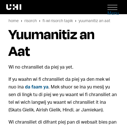
Menu
home
risorch
fi-wi risorch tapik
yuumanitiz an aat
Yuumanitiz an
Aat
Wi no chransiliet da piej ya yet.
If yu waahn wi fi chransiliet da piej ya den mek wi
nuo ina
da faam ya
. Mek shuor se ina yu mesij yu
sen di lingk tu di piej we yu waant wi fi chransiliet an
tel wi wich langwij yu waant wi chransiliet it ina
(Skats Gielik, Airish Gielik, Hindi, ar Jamiekan).
Wi chransiliet di difrant piej pan di websait bies pan