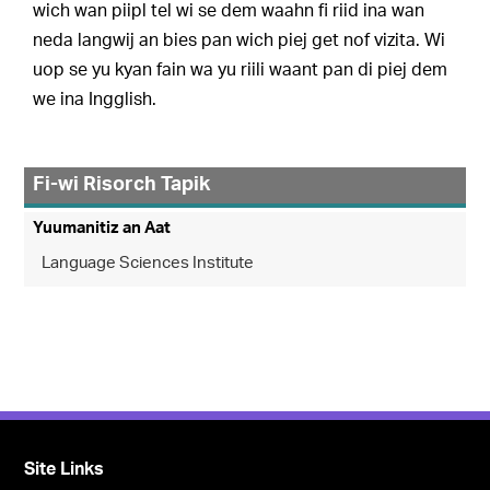
wich wan piipl tel wi se dem waahn fi riid ina wan
neda langwij an bies pan wich piej get nof vizita. Wi
uop se yu kyan fain wa yu riili waant pan di piej dem
we ina Ingglish.
Fi-wi Risorch Tapik
Yuumanitiz an Aat
Language Sciences Institute
Site Links