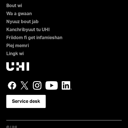
Bout wi
Wa a gwaan
Nyuuz bout jab
Kanchribyuut tu UHI
Friidom fi get infamieshan
Piej memri
Lingk wi
Service desk
© UHI