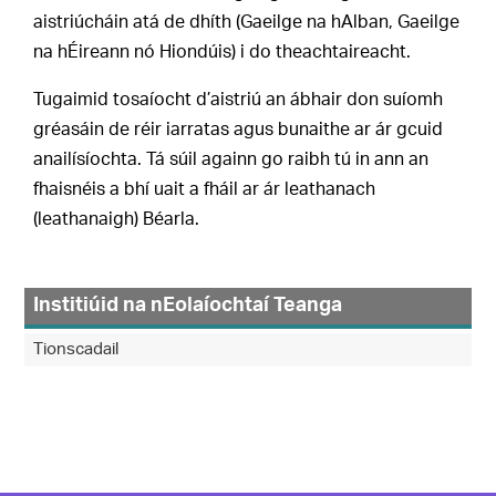
aistriúcháin atá de dhíth (Gaeilge na hAlban, Gaeilge
na hÉireann nó Hiondúis) i do theachtaireacht.
Tugaimid tosaíocht d’aistriú an ábhair don suíomh
gréasáin de réir iarratas agus bunaithe ar ár gcuid
anailísíochta. Tá súil againn go raibh tú in ann an
fhaisnéis a bhí uait a fháil ar ár leathanach
(leathanaigh) Béarla.
Institiúid na nEolaíochtaí Teanga
Tionscadail