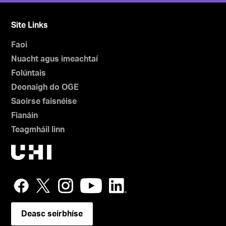
Site Links
Faoi
Nuacht agus imeachtaí
Folúntais
Deonaigh do OGE
Saoirse faisnéise
Fianáin
Teagmháil linn
Deasc seirbhíse