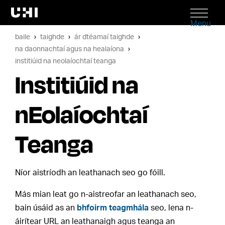
Menu
baile
taighde
ár dtéamaí taighde
na daonnachtaí agus na healaíona
institiúid na neolaíochtaí teanga
Institiúid na
nEolaíochtaí
Teanga
Níor aistríodh an leathanach seo go fóill.
Más mian leat go n-aistreofar an leathanach seo,
bain úsáid as an
bhfoirm teagmhála
seo, lena n-
áirítear URL an leathanaigh agus teanga an