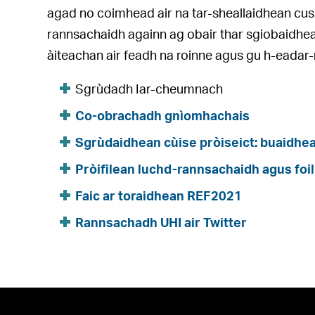
agad no coimhead air na tar-sheallaidhean cusp
rannsachaidh againn ag obair thar sgiobaidhea
àiteachan air feadh na roinne agus gu h-eadar-
Sgrùdadh Iar-cheumnach
Co-obrachadh gnìomhachais
Sgrùdaidhean cùise pròiseict: buaidhe
Pròifilean luchd-rannsachaidh agus foi
Faic ar toraidhean REF2021
Rannsachadh UHI air Twitter