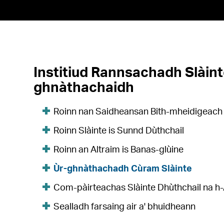
Institiud Rannsachadh Slàint
ghnàthachaidh
Roinn nan Saidheansan Bith-mheidigeach
Roinn Slàinte is Sunnd Dùthchail
Roinn an Altraim is Banas-glùine
Ùr-ghnàthachadh Cùram Slàinte
Com-pàirteachas Slàinte Dhùthchail na h
Sealladh farsaing air a' bhuidheann