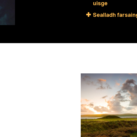
uisge
Sealladh farsain