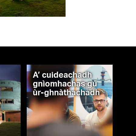
A’ cuideachadh
gnìomhachas gu
ùr-ghnàthachadh