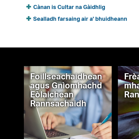
Cànan is Cultar na Gàidhlig
Sealladh farsaing air a' bhuidheann
Foillseachaidhean
Frè
agus Gnìomhachd
mha
Eòlaichean
Ran
Rannsachaidh