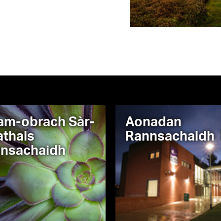
am-obrach Sàr-
Aonadan
thais
Rannsachaidh
nsachaidh