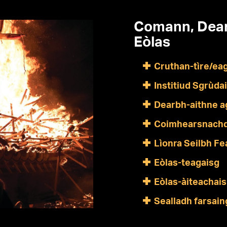
Comann, Dearb
Eòlas
Cruthan-tìre/eag
Institiud Sgrùda
Dearbh-aithne a
Coimhearsnach
Lìonra Seilbh F
Eòlas-teagaisg
Eòlas-àiteachais
Sealladh farsain