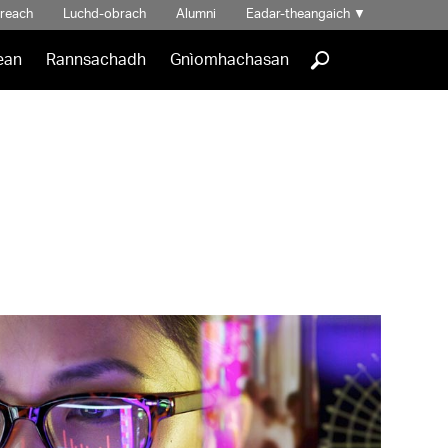
hreach
Luchd-obrach
Alumni
Eadar-theangaich
▼
]
ean
Rannsachadh
Gnìomhachasan