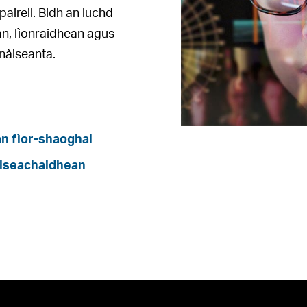
aireil. Bidh an luchd-
n, lìonraidhean agus
nàiseanta.
an fìor-shaoghal
llseachaidhean