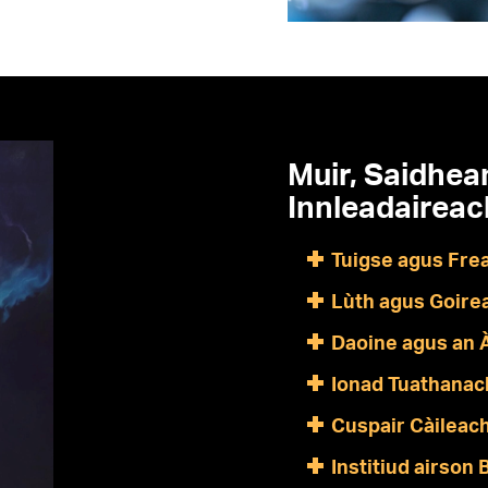
Muir, Saidhea
Innleadairea
Tuigse agus Frea
Lùth agus Goire
Daoine agus an 
Ionad Tuathanac
Cuspair Càileac
Institiud airson