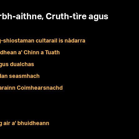
h-aithne, Cruth-tìre agus
-shiostaman cultarail is nàdarra
idhean a' Chinn a Tuath
gus dualchas
dan seasmhach
earainn Coimhearsnachd
g air a' bhuidheann