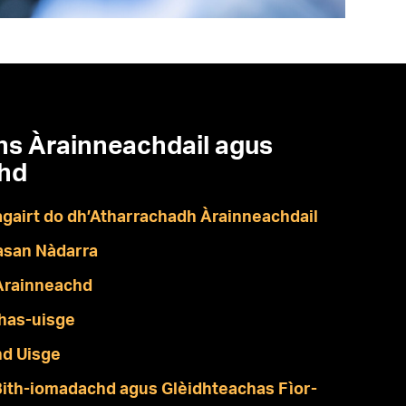
ns Àrainneachdail agus
chd
gairt do dh’Atharrachadh Àrainneachdail
asan Nàdarra
Àrainneachd
has-uisge
hd Uisge
 Bith-iomadachd agus Glèidhteachas Fìor-