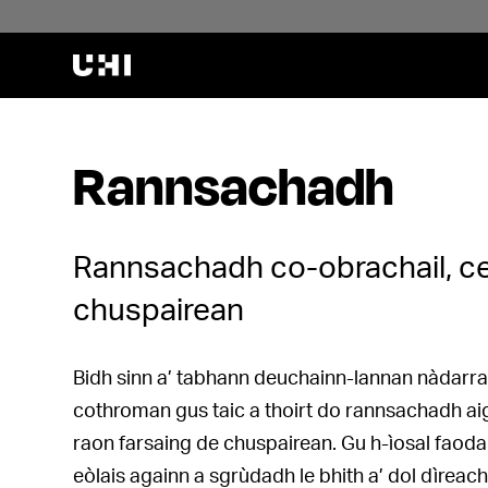
Rannsachadh
Rannsachadh co-obrachail, ce
chuspairean
Bidh sinn a’ tabhann deuchainn-lannan nàdarr
cothroman gus taic a thoirt do rannsachadh aig 
raon farsaing de chuspairean. Gu h-ìosal faoda
eòlais againn a sgrùdadh le bhith a’ dol dìreac