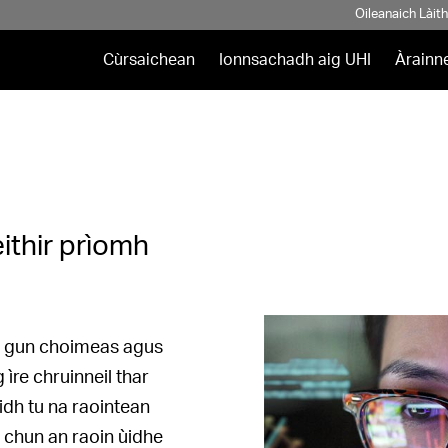
Oileanaich Làit
Cùrsaichean
Ionnsachadh aig UHI
Àrainn
ithir prìomh
a gun choimeas agus
ìre chruinneil thar
idh tu na raointean
h chun an raoin ùidhe