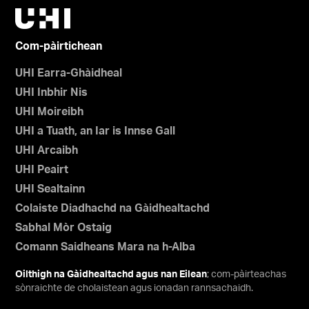
Com-pàirtichean
UHI Earra-Ghàidheal
UHI Inbhir Nis
UHI Moireibh
UHI a Tuath, an Iar is Innse Gall
UHI Arcaibh
UHI Peairt
UHI Sealtainn
Colaiste Diadhachd na Gàidhealtachd
Sabhal Mòr Ostaig
Comann Saidheans Mara na h-Alba
Oilthigh na Gàidhealtachd agus nan Eilean
; com-pàirteachas
sònraichte de cholaistean agus ionadan rannsachaidh.