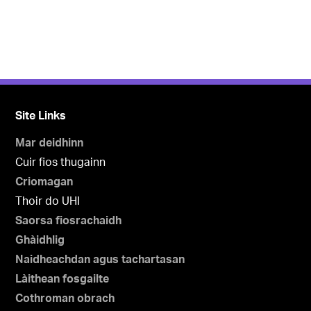
Site Links
Mar deidhinn
Cuir fios thugainn
Criomagan
Thoir do UHI
Saorsa fiosrachaidh
Ghàidhlig
Naidheachdan agus tachartasan
Làithean fosgailte
Cothroman obrach