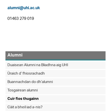
alumni@uhi.ac.uk
01463 279 019
Alumni
Duaisean Alumni na Bliadhna aig UHI
Ùraich d’ fhiosrachadh
Buannachdan do dh’alumni
Tosgairean alumni
Cuir fios thugainn
Càit a bheil iad a-nis?