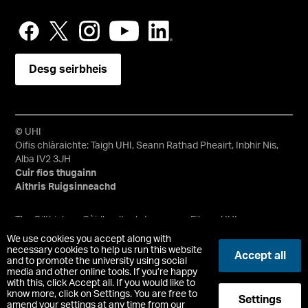
Desg seirbheis
© UHI
Oifis chlàraichte: Taigh UHI, Seann Rathad Pheairt, Inbhir Nis,
Alba IV2 3JH
Cuir fios thugainn
Aithris Ruigsinneachd
Tha Oilthigh na Gàidhealtachd agus nan Eilean, UHI, na
teirmichean sin sa Bheurla agus an suaicheantas bheanntan
We use cookies you accept along with
agus uisge uile nan comharraidhean malairt agus/no nan
necessary cookies to help us run this website
Accept all
and to promote the university using social
comharraidhean malairt clàraichte aig Oilthigh na
media and other online tools. If you’re happy
Gàidhealtachd agus nan Eilean. Chompanaidh earranta
with this, click Accept all. If you would like to
clàraichte an Alba, Àir. 148203. Àireamh Charthannais
know more, click on Settings. You are free to
Settings
Albannaich Chlàraichte SC022228, Àireamh VAT 663990005.
amend your settings at any time from our