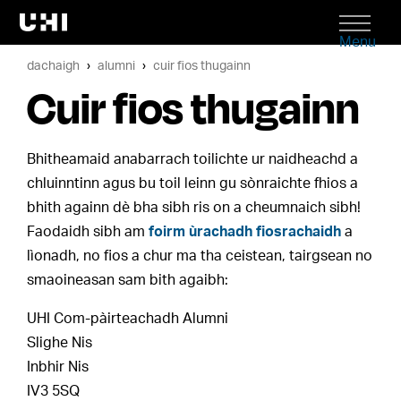
Menu
dachaigh
alumni
cuir fios thugainn
Cuir fios thugainn
Bhitheamaid anabarrach toilichte ur naidheachd a
chluinntinn agus bu toil leinn gu sònraichte fhios a
bhith againn dè bha sibh ris on a cheumnaich sibh!
Faodaidh sibh am
foirm ùrachadh fiosrachaidh
a
lìonadh, no fios a chur ma tha ceistean, tairgsean no
smaoineasan sam bith agaibh:
UHI Com-pàirteachadh Alumni
Slighe Nis
Inbhir Nis
IV3 5SQ