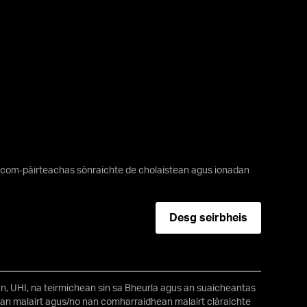
; com-pàirteachas sònraichte de cholaistean agus ionadan
Desg seirbheis
n, UHI, na teirmichean sin sa Bheurla agus an suaicheantas
an malairt agus/no nan comharraidhean malairt clàraichte