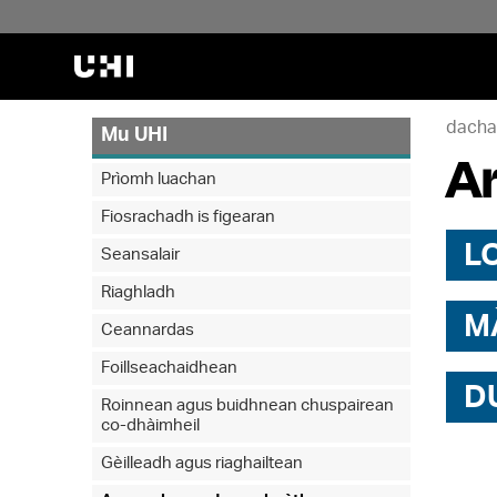
dacha
Mu UHI
Ar
Prìomh luachan
Fiosrachadh is figearan
L
Seansalair
Riaghladh
M
Ceannardas
Foillseachaidhean
D
Roinnean agus buidhnean chuspairean
co-dhàimheil
Gèilleadh agus riaghailtean