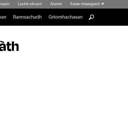
hreach
Luchd-obrach
Alumni
Eadar-theangaich
▼
]
ean
Rannsachadh
Gnìomhachasan
àth