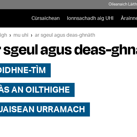
Oileanaich Làit
Cùrsaichean
Ionnsachadh aig UHI
Àrainn
igh
mu uhi
ar sgeul agus deas-ghnàth
 sgeul agus deas-ghn
OIDHNE-TÌM
ÀS AN OILTHIGHE
UAISEAN URRAMACH