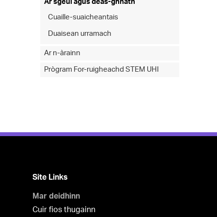
Ar sgeul agus deas-ghnàth
Cuaille-suaicheantais
Duaisean urramach
Ar n-àrainn
Prògram For-ruigheachd STEM UHI
Site Links
Mar deidhinn
Cuir fios thugainn