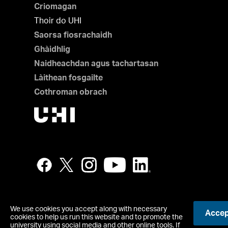
Criomagan
Thoir do UHI
Saorsa fiosrachaidh
Ghàidhlig
Naidheachdan agus tachartasan
Làithean fosgailte
Cothroman obrach
We use cookies you accept along with necessary
Accept
© UHI
cookies to help us run this website and to promote the
Oifis chlàraichte: Taigh UHI, Seann Rathad Pheairt, Inbhir Ni
university using social media and other online tools. If