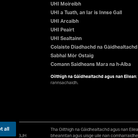
UHI Moireibh
UHI a Tuath, an Iar is Innse Gall
UHI Arcaibh
UHI Peairt
UHI Sealtainn
Colaiste Diadhachd na Gàidhealtachd
Sabhal Mòr Ostaig
Comann Saidheans Mara na h-Alba
Oilthigh na Gàidhealtachd agus nan Eilean
rannsachaidh.
 all
Tha Oilthigh na Gàidhealtachd agus nan Eilea
s, Alba IV2 3JH
bheanntan agus uisge uile nan comharraidhe