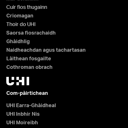
Cuir fios thugainn
Criomagan
Thoir do UHI
Saorsa fiosrachaidh
Ghàidhlig
Naidheachdan agus tachartasan
Làithean fosgailte
Cothroman obrach
Com-pàirtichean
UHI Earra-Ghàidheal
UHI Inbhir Nis
UHI Moireibh