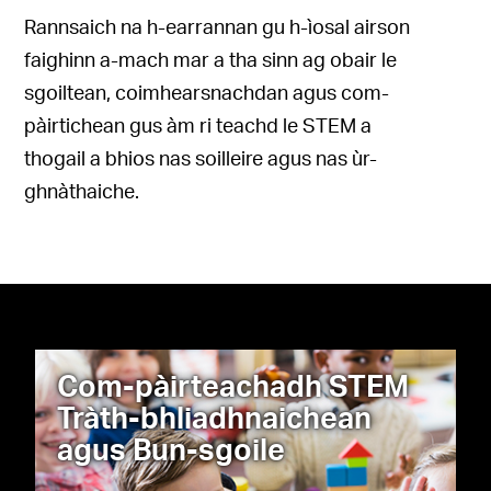
Rannsaich na h-earrannan gu h-ìosal airson
faighinn a-mach mar a tha sinn ag obair le
sgoiltean, coimhearsnachdan agus com-
pàirtichean gus àm ri teachd le STEM a
thogail a bhios nas soilleire agus nas ùr-
ghnàthaiche.
Com-pàirteachadh STEM
Tràth-bhliadhnaichean
agus Bun-sgoile