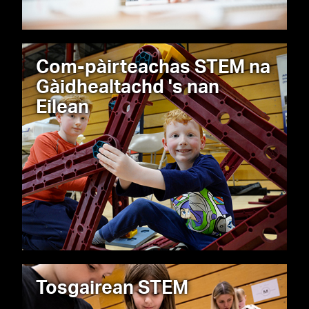
Com-pàirteachas STEM na
Gàidhealtachd 's nan
Eilean
Tosgairean STEM