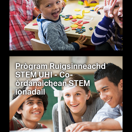
Prògram Ruigsinneachd
STEM UHI - Co-
òrdanaichean STEM
ionadail