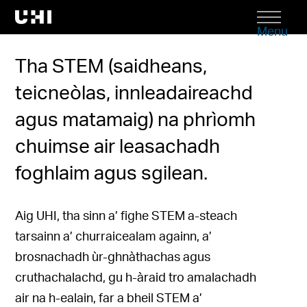
Menu
Tha STEM (saidheans,
teicneòlas, innleadaireachd
agus matamaig) na phrìomh
chuimse air leasachadh
foghlaim agus sgilean.
Aig UHI, tha sinn a’ fighe STEM a-steach
tarsainn a’ churraicealam againn, a’
brosnachadh ùr-ghnàthachas agus
cruthachalachd, gu h-àraid tro amalachadh
air na h-ealain, far a bheil STEM a’