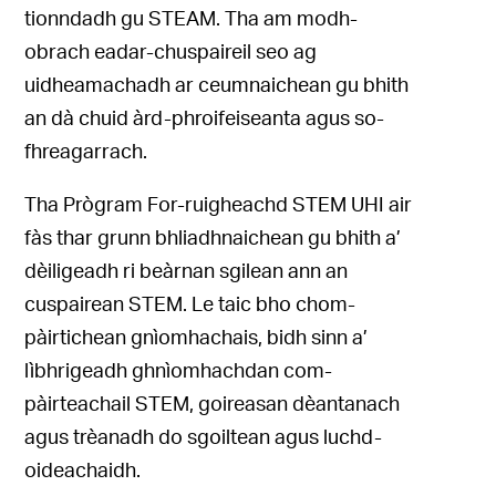
tionndadh gu STEAM. Tha am modh-
obrach eadar-chuspaireil seo ag
uidheamachadh ar ceumnaichean gu bhith
an dà chuid àrd-phroifeiseanta agus so-
fhreagarrach.
Tha Prògram For-ruigheachd STEM UHI air
fàs thar grunn bhliadhnaichean gu bhith a’
dèiligeadh ri beàrnan sgilean ann an
cuspairean STEM. Le taic bho chom-
pàirtichean gnìomhachais, bidh sinn a’
lìbhrigeadh ghnìomhachdan com-
pàirteachail STEM, goireasan dèantanach
agus trèanadh do sgoiltean agus luchd-
oideachaidh.