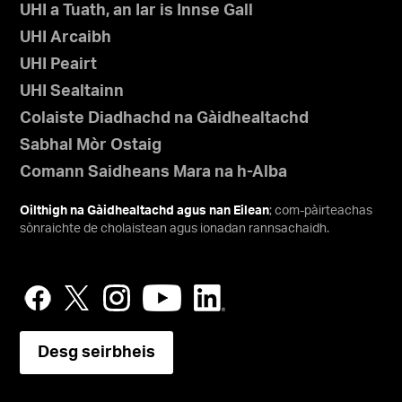
UHI a Tuath, an Iar is Innse Gall
UHI Arcaibh
UHI Peairt
UHI Sealtainn
Colaiste Diadhachd na Gàidhealtachd
Sabhal Mòr Ostaig
Comann Saidheans Mara na h-Alba
Oilthigh na Gàidhealtachd agus nan Eilean
; com-pàirteachas
sònraichte de cholaistean agus ionadan rannsachaidh.
Desg seirbheis