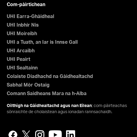
Com-pàirtichean
UHI Earra-Ghàidheal
UHI Inbhir Nis
UHI Moireibh
UHI a Tuath, an Iar is Innse Gall
UHI Arcaibh
UHI Peairt
UHI Sealtainn
Colaiste Diadhachd na Gàidhealtachd
Sabhal Mòr Ostaig
Comann Saidheans Mara na h-Alba
Oilthigh na Gàidhealtachd agus nan Eilean
; com-pàirteachas
sònraichte de cholaistean agus ionadan rannsachaidh.