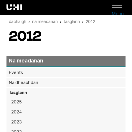
Menu
dachaigh
na meadanan
tasglann
2012
2012
Na meadanan
Events
Naidheachdan
Tasglann
2025
2024
2023