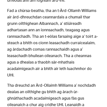
dh’eòlas ann am foghlam àrd-ìre.
Fad a chùrsa-beatha, tha an t-Àrd-Ollamh Williams
air àrd-dhreuchdan ceannardais a chumail thar
grunn oilthighean Albannach, a’ stiùireadh
adhartasan ann an ionnsachadh, teagasg agus
rannsachadh. Tha an t-eòlas farsaing aige a’ toirt a-
steach a bhith os cionn leasachadh curraicealaim,
ag àrdachadh comas rannsachaidh agus a’
leasachadh bhuilean oileanach. Tha a cheannas
agus a dhealas a thaobh sàr-mhathais
acadaimigeach air a bhith air leth luachmhor do
UHI.
Tha dreuchd an Àrd-Ollaimh Williams a’ nochdadh
dealas an oilthighe gu bhith ag àrach ùr-
ghnàthachadh acadaimigeach agus fàs gus
oileanaich a chur aig cridhe UHI. Leanaidh a