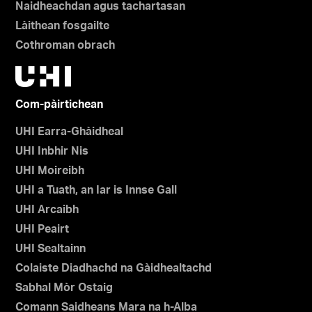
Naidheachdan agus tachartasan
Làithean fosgailte
Cothroman obrach
Com-pàirtichean
UHI Earra-Ghàidheal
UHI Inbhir Nis
UHI Moireibh
UHI a Tuath, an Iar is Innse Gall
UHI Arcaibh
UHI Peairt
UHI Sealtainn
Colaiste Diadhachd na Gàidhealtachd
Sabhal Mòr Ostaig
Comann Saidheans Mara na h-Alba