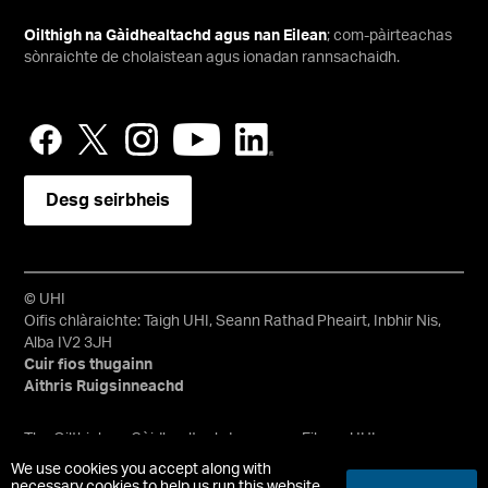
Oilthigh na Gàidhealtachd agus nan Eilean
; com-pàirteachas
sònraichte de cholaistean agus ionadan rannsachaidh.
Desg seirbheis
© UHI
Oifis chlàraichte: Taigh UHI, Seann Rathad Pheairt, Inbhir Nis,
Alba IV2 3JH
Cuir fios thugainn
Aithris Ruigsinneachd
Tha Oilthigh na Gàidhealtachd agus nan Eilean, UHI, na
teirmichean sin sa Bheurla agus an suaicheantas bheanntan
We use cookies you accept along with
agus uisge uile nan comharraidhean malairt agus/no nan
necessary cookies to help us run this website