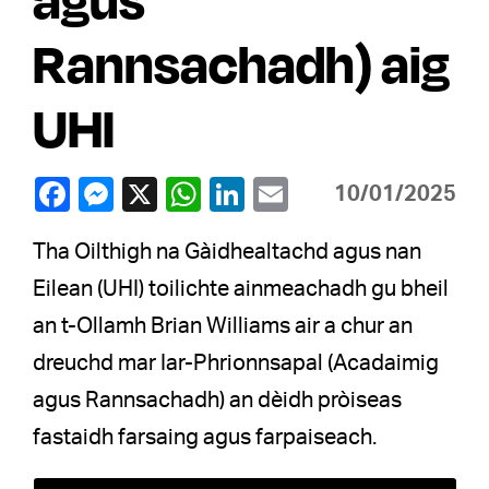
Rannsachadh) aig
UHI
10/01/2025
Tha Oilthigh na Gàidhealtachd agus nan
Eilean (UHI) toilichte ainmeachadh gu bheil
an t-Ollamh Brian Williams air a chur an
dreuchd mar Iar-Phrionnsapal (Acadaimig
agus Rannsachadh) an dèidh pròiseas
fastaidh farsaing agus farpaiseach.