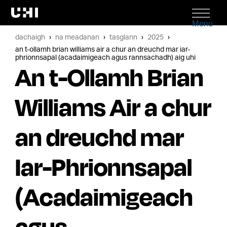
Menu
dachaigh
na meadanan
tasglann
2025
an t-ollamh brian williams air a chur an dreuchd mar iar-
phrionnsapal (acadaimigeach agus rannsachadh) aig uhi
An t-Ollamh Brian
Williams Air a chur
an dreuchd mar
Iar-Phrionnsapal
(Acadaimigeach
agus