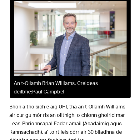
An t-Ollamh Brian Williams. Creideas
deilbhe:Paul Campbell
Bhon a thòisich e aig UHI, tha an t-Ollamh Williams
air cur gu mòr ris an oilthigh, o chionn ghoirid mar
Leas-Phrionnsapal Eadar-amail (Acadaimig agus
Rannsachadh), a’ toirt leis còrr air 30 bliadhna de