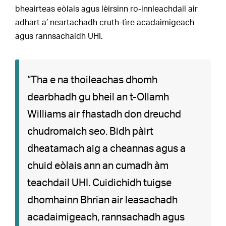
bheairteas eòlais agus lèirsinn ro-innleachdail air
adhart a’ neartachadh cruth-tìre acadaimigeach
agus rannsachaidh UHI.
“Tha e na thoileachas dhomh
dearbhadh gu bheil an t-Ollamh
Williams air fhastadh don dreuchd
chudromaich seo. Bidh pàirt
dheatamach aig a cheannas agus a
chuid eòlais ann an cumadh àm
teachdail UHI. Cuidichidh tuigse
dhomhainn Bhrian air leasachadh
acadaimigeach, rannsachadh agus