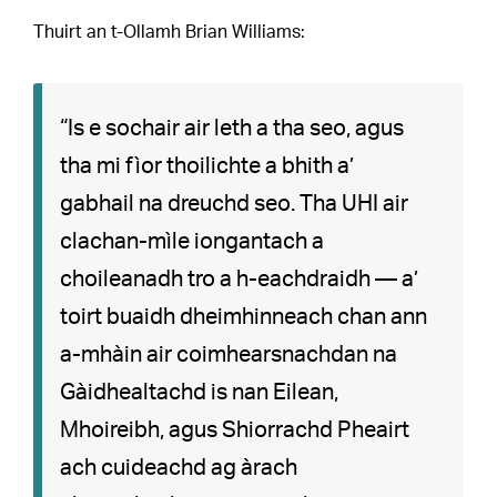
Thuirt an t-Ollamh Brian Williams:
“Is e sochair air leth a tha seo, agus
tha mi fìor thoilichte a bhith a’
gabhail na dreuchd seo. Tha UHI air
clachan-mìle iongantach a
choileanadh tro a h-eachdraidh — a’
toirt buaidh dheimhinneach chan ann
a-mhàin air coimhearsnachdan na
Gàidhealtachd is nan Eilean,
Mhoireibh, agus Shiorrachd Pheairt
ach cuideachd ag àrach