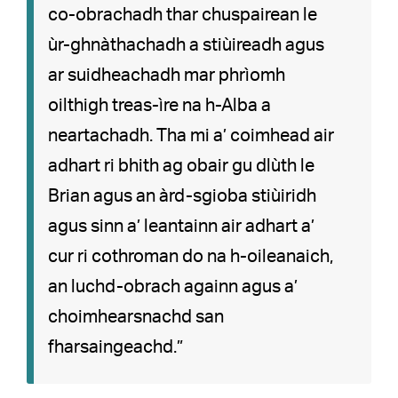
co-obrachadh thar chuspairean le
ùr-ghnàthachadh a stiùireadh agus
ar suidheachadh mar phrìomh
oilthigh treas-ìre na h-Alba a
neartachadh. Tha mi a’ coimhead air
adhart ri bhith ag obair gu dlùth le
Brian agus an àrd-sgioba stiùiridh
agus sinn a’ leantainn air adhart a’
cur ri cothroman do na h-oileanaich,
an luchd-obrach againn agus a’
choimhearsnachd san
fharsaingeachd.”