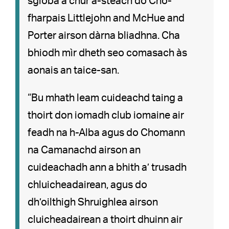
sgioba a chur a-steach do Cho-
fharpais Littlejohn and McHue and
Porter airson dàrna bliadhna. Cha
bhiodh mìr dheth seo comasach às
aonais an taice-san.
“Bu mhath leam cuideachd taing a
thoirt don iomadh club iomaine air
feadh na h-Alba agus do Chomann
na Camanachd airson an
cuideachadh ann a bhith a’ trusadh
chluicheadairean, agus do
dh’oilthigh Shruighlea airson
cluicheadairean a thoirt dhuinn air