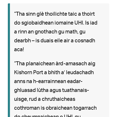
“Tha sinn glè thoilichte taic a thoirt
do sgiobaidhean iomaine UHI. Is iad
a rinn an gnothach gu math, gu
dearbh – is duais eile air a cosnadh
aca!
“Tha planaichean àrd-amasach aig
Kishorn Port a bhith a’ leudachadh
anns na h-earrainnean eadar-
ghluasad lùtha agus tuathanais-
uisge, rud a chruthaicheas
cothroman is obraichean togarrach