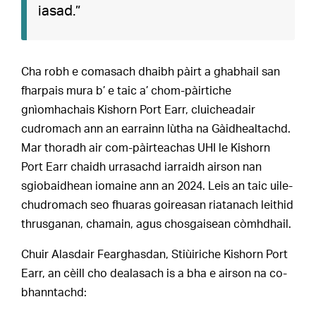
iasad.”
Cha robh e comasach dhaibh pàirt a ghabhail san
fharpais mura b’ e taic a’ chom-pàirtiche
gnìomhachais Kishorn Port Earr, cluicheadair
cudromach ann an earrainn lùtha na Gàidhealtachd.
Mar thoradh air com-pàirteachas UHI le Kishorn
Port Earr chaidh urrasachd iarraidh airson nan
sgiobaidhean iomaine ann an 2024. Leis an taic uile-
chudromach seo fhuaras goireasan riatanach leithid
thrusganan, chamain, agus chosgaisean còmhdhail.
Chuir Alasdair Fearghasdan, Stiùiriche Kishorn Port
Earr, an cèill cho dealasach is a bha e airson na co-
bhanntachd: