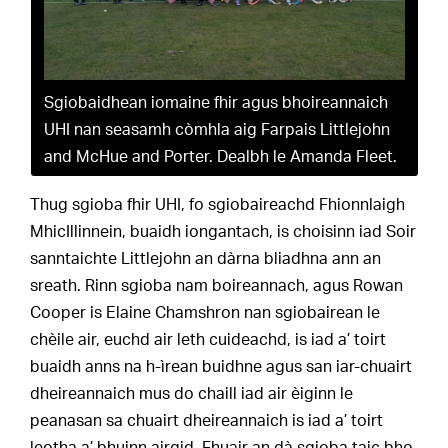
Sgiobaidhean iomaine fhir agus bhoireannaich
UHI nan seasamh còmhla aig Farpais Littlejohn
and McHue and Porter. Dealbh le Amanda Fleet.
Thug sgioba fhir UHI, fo sgiobaireachd Fhionnlaigh
MhicIllinnein, buaidh iongantach, is choisinn iad Soir
sanntaichte Littlejohn an dàrna bliadhna ann an
sreath. Rinn sgioba nam boireannach, agus Rowan
Cooper is Elaine Chamshron nan sgiobairean le
chèile air, euchd air leth cuideachd, is iad a’ toirt
buaidh anns na h-ìrean buidhne agus san iar-chuairt
dheireannaich mus do chaill iad air èiginn le
peanasan sa chuairt dheireannaich is iad a’ toirt