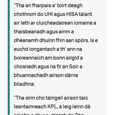
“Tha an fharpais a’ toirt deagh
chothrom do UHI agus HISA tàlant
air leth ar cluicheadairean iomaine a
thaisbeanadh agus ainm a
dhèanamh dhuinn fhìn san spòrs. Is e
euchd iongantach a th’ ann na
boireannaich am bonn airgid a
chosnadh agus na fir an Soir a
bhuannachadh airson dàrna
bliadhna.
“Tha sinn cho taingeil airson taic
leantainneach KPL, a leig leinn dà