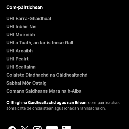
Com-pàirtichean
UHI Earra-Ghàidheal
UHI Inbhir Nis
UHI Moireibh
UHI a Tuath, an Iar is Innse Gall
UHI Arcaibh
UHI Peairt
UHI Sealtainn
Colaiste Diadhachd na Gàidhealtachd
Sabhal Mòr Ostaig
Comann Saidheans Mara na h-Alba
Oilthigh na Gàidhealtachd agus nan Eilean
; com-pàirteachas
sònraichte de cholaistean agus ionadan rannsachaidh.