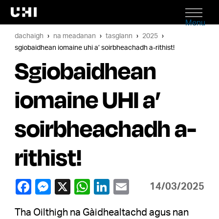
Menu
dachaigh
na meadanan
tasglann
2025
sgiobaidhean iomaine uhi a’ soirbheachadh a-rithist!
Sgiobaidhean
iomaine UHI a’
soirbheachadh a-
rithist!
14/03/2025
Tha Oilthigh na Gàidhealtachd agus nan