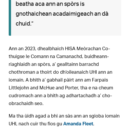
beatha aca ann an spòrs is
gnothaichean acadaimigeach an dà
chuid.”
Ann an 2023, dhealbhaich HISA Meòrachan Co-
thuigse le Comann na Camanachd, buidheann-
riaghlaidh an spòrs, a’ gealltainn barrachd
chothroman a thoirt do dh’oileanaich UHI ann an
iomain. A bhith a’ gabhail pàirt ann am Farpais
Littlejohn and McHue and Porter, tha e na cheum
cudromach ann a bhith ag adhartachadh a’ cho-
obrachaidh seo.
Ma tha ùidh agad a bhi an sàs ann an sgioba iomain
UHI, nach cuir thu fios gu
Amanda Fleet
.