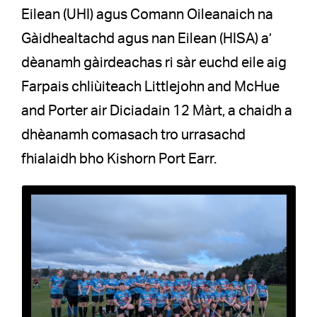
Eilean (UHI) agus Comann Oileanaich na
Gàidhealtachd agus nan Eilean (HISA) a’
dèanamh gàirdeachas ri sàr euchd eile aig
Farpais chliùiteach Littlejohn and McHue
and Porter air Diciadain 12 Màrt, a chaidh a
dhèanamh comasach tro urrasachd
fhialaidh bho Kishorn Port Earr.