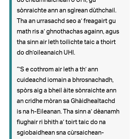
do cheumnaichean o UHI, gu
sònraichte ann an sgìrean dùthchail.
Tha an urrasachd seo a’ freagairt gu
math ris a’ ghnothachas againn, agus
tha sinn air leth toilichte taic a thoirt
do dh’oileanaich UHI.
“’S e cothrom air leth a th’ ann
cuideachd iomain a bhrosnachadh,
spòrs aig a bheil àite sònraichte ann
an cridhe mòran sa Ghàidhealtachd
is na h-Eileanan. Tha sinn a’ dèanamh
fiughair ri bhith a’ toirt taic do na
sgiobaidhean sna cùrsaichean-