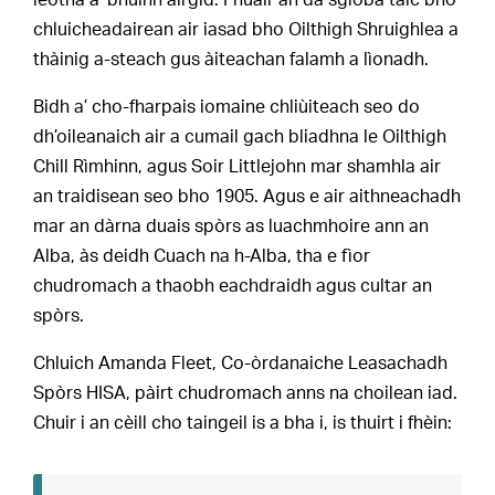
leotha a’ bhuinn airgid. Fhuair an dà sgioba taic bho
chluicheadairean air iasad bho Oilthigh Shruighlea a
thàinig a-steach gus àiteachan falamh a lìonadh.
Bidh a’ cho-fharpais iomaine chliùiteach seo do
dh’oileanaich air a cumail gach bliadhna le Oilthigh
Chill Rìmhinn, agus Soir Littlejohn mar shamhla air
an traidisean seo bho 1905. Agus e air aithneachadh
mar an dàrna duais spòrs as luachmhoire ann an
Alba, às deidh Cuach na h-Alba, tha e fìor
chudromach a thaobh eachdraidh agus cultar an
spòrs.
Chluich Amanda Fleet, Co-òrdanaiche Leasachadh
Spòrs HISA, pàirt chudromach anns na choilean iad.
Chuir i an cèill cho taingeil is a bha i, is thuirt i fhèin: