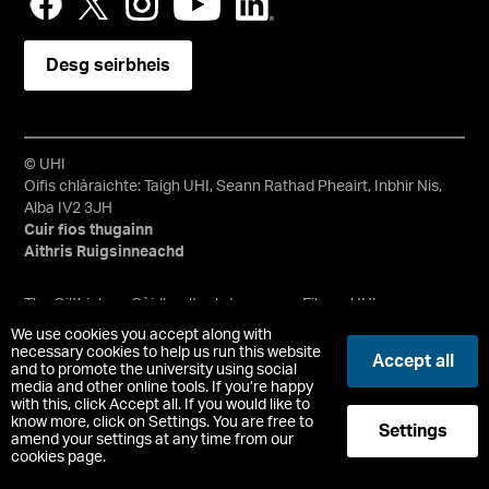
Desg seirbheis
© UHI
Oifis chlàraichte: Taigh UHI, Seann Rathad Pheairt, Inbhir Nis,
Alba IV2 3JH
Cuir fios thugainn
Aithris Ruigsinneachd
Tha Oilthigh na Gàidhealtachd agus nan Eilean, UHI, na
teirmichean sin sa Bheurla agus an suaicheantas bheanntan
We use cookies you accept along with
agus uisge uile nan comharraidhean malairt agus/no nan
necessary cookies to help us run this website
Accept all
and to promote the university using social
comharraidhean malairt clàraichte aig Oilthigh na
media and other online tools. If you’re happy
Gàidhealtachd agus nan Eilean. Chompanaidh earranta
with this, click Accept all. If you would like to
clàraichte an Alba, Àir. 148203. Àireamh Charthannais
know more, click on Settings. You are free to
Settings
Albannaich Chlàraichte SC022228, Àireamh VAT 663990005.
amend your settings at any time from our
cookies page.
-