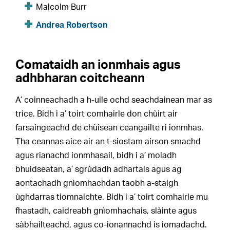
Malcolm Burr
Andrea Robertson
Comataidh an ionmhais agus
adhbharan coitcheann
A’ coinneachadh a h-uile ochd seachdainean mar as
trice. Bidh i a’ toirt comhairle don chùirt air
farsaingeachd de chùisean ceangailte ri ionmhas.
Tha ceannas aice air an t-siostam airson smachd
agus rianachd ionmhasail, bidh i a’ moladh
bhuidseatan, a’ sgrùdadh adhartais agus ag
aontachadh gnìomhachdan taobh a-staigh
ùghdarras tiomnaichte. Bidh i a’ toirt comhairle mu
fhastadh, caidreabh gnìomhachais, slàinte agus
sàbhailteachd, agus co-ionannachd is iomadachd.