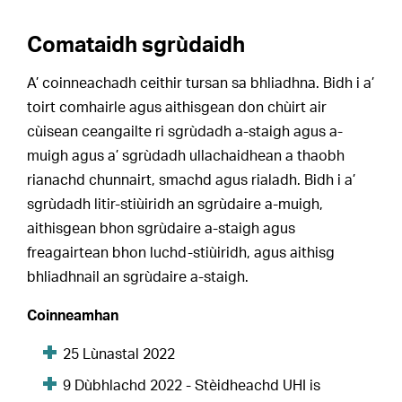
Comataidh sgrùdaidh
A’ coinneachadh ceithir tursan sa bhliadhna. Bidh i a’
toirt comhairle agus aithisgean don chùirt air
cùisean ceangailte ri sgrùdadh a-staigh agus a-
muigh agus a’ sgrùdadh ullachaidhean a thaobh
rianachd chunnairt, smachd agus rialadh. Bidh i a’
sgrùdadh litir-stiùiridh an sgrùdaire a-muigh,
aithisgean bhon sgrùdaire a-staigh agus
freagairtean bhon luchd-stiùiridh, agus aithisg
bhliadhnail an sgrùdaire a-staigh.
Coinneamhan
25 Lùnastal 2022
9 Dùbhlachd 2022 - Stèidheachd UHI is