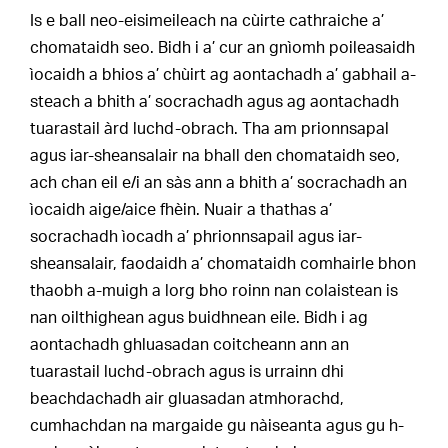
Is e ball neo-eisimeileach na cùirte cathraiche a’
chomataidh seo. Bidh i a’ cur an gnìomh poileasaidh
ìocaidh a bhios a’ chùirt ag aontachadh a’ gabhail a-
steach a bhith a’ socrachadh agus ag aontachadh
tuarastail àrd luchd-obrach. Tha am prionnsapal
agus iar-sheansalair na bhall den chomataidh seo,
ach chan eil e/i an sàs ann a bhith a’ socrachadh an
ìocaidh aige/aice fhèin. Nuair a thathas a’
socrachadh ìocadh a’ phrionnsapail agus iar-
sheansalair, faodaidh a’ chomataidh comhairle bhon
thaobh a-muigh a lorg bho roinn nan colaistean is
nan oilthighean agus buidhnean eile. Bidh i ag
aontachadh ghluasadan coitcheann ann an
tuarastail luchd-obrach agus is urrainn dhi
beachdachadh air gluasadan atmhorachd,
cumhachdan na margaide gu nàiseanta agus gu h-