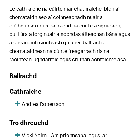
Le cathraiche na cùirte mar chathraiche, bidh a’
chomataidh seo a’ coinneachadh nuair a
dh’fheumas i gus ballrachd na cùirte a sgrùdadh,
buill ùra a lorg nuair a nochdas àiteachan bàna agus
a dhèanamh cinnteach gu bheil ballrachd
chomataidhean na cùirte freagarrach ris na
raointean-ùghdarrais agus cruthan aontaichte aca.
Ballrachd
Cathraiche
Andrea Robertson
Tro dhreuchd
Vicki Nairn - Am prionnsapal agus iar-