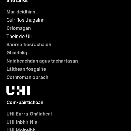
Site Links
Mar deidhinn
Cuir fios thugainn
Criomagan
Thoir do UHI
Saorsa fiosrachaidh
Ghàidhlig
Naidheachdan agus tachartasan
Làithean fosgailte
Cothroman obrach
Com-pàirtichean
UHI Earra-Ghàidheal
UHI Inbhir Nis
UHI Moireibh