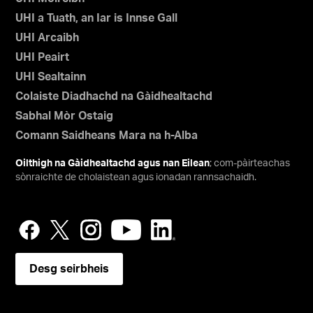
UHI a Tuath, an Iar is Innse Gall
UHI Arcaibh
UHI Peairt
UHI Sealtainn
Colaiste Diadhachd na Gàidhealtachd
Sabhal Mòr Ostaig
Comann Saidheans Mara na h-Alba
Oilthigh na Gàidhealtachd agus nan Eilean
; com-pàirteachas
sònraichte de cholaistean agus ionadan rannsachaidh.
Desg seirbheis