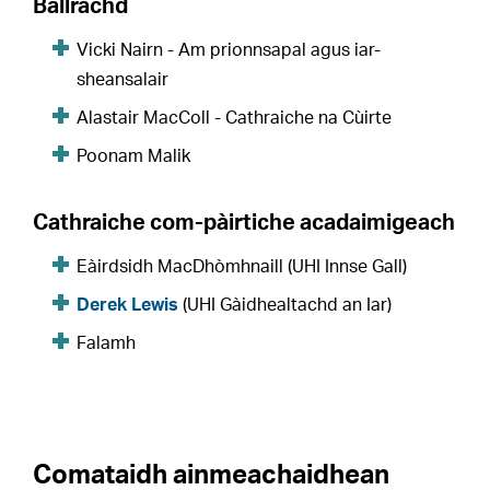
Ballrachd
Vicki Nairn - Am prionnsapal agus iar-
sheansalair
Alastair MacColl - Cathraiche na Cùirte
Poonam Malik
Cathraiche com-pàirtiche acadaimigeach
Eàirdsidh MacDhòmhnaill (UHI Innse Gall)
Derek Lewis
(UHI Gàidhealtachd an Iar)
Falamh
Comataidh ainmeachaidhean