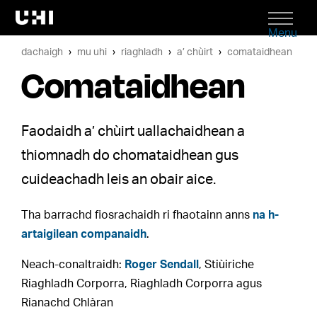
Menu
dachaigh
mu uhi
riaghladh
a’ chùirt
comataidhean
Comataidhean
Faodaidh a’ chùirt uallachaidhean a
thiomnadh do chomataidhean gus
cuideachadh leis an obair aice.
Tha barrachd fiosrachaidh ri fhaotainn anns
na h-
artaigilean companaidh
.
Neach-conaltraidh:
Roger Sendall
, Stiùiriche
Riaghladh Corporra, Riaghladh Corporra agus
Rianachd Chlàran