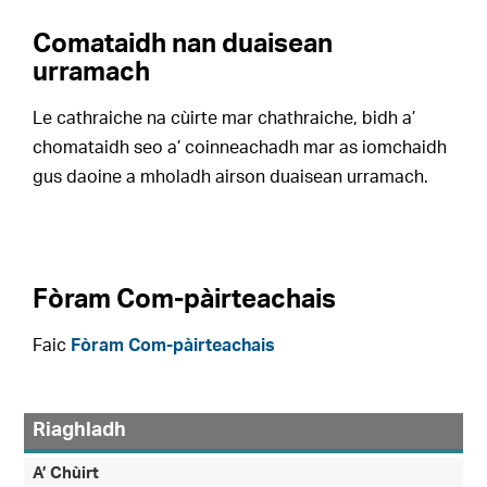
Comataidh nan duaisean
urramach
Le cathraiche na cùirte mar chathraiche, bidh a’
chomataidh seo a’ coinneachadh mar as iomchaidh
gus daoine a mholadh airson duaisean urramach.
Fòram Com-pàirteachais
Faic
Fòram Com-pàirteachais
Riaghladh
A’ Chùirt