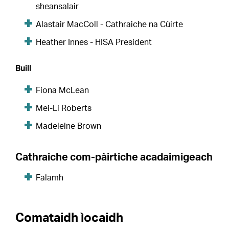
sheansalair
Alastair MacColl - Cathraiche na Cùirte
Heather Innes - HISA President
Buill
Fiona McLean
Mei-Li Roberts
Madeleine Brown
Cathraiche com-pàirtiche acadaimigeach
Falamh
Comataidh ìocaidh