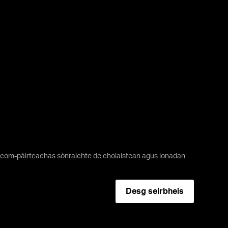
; com-pàirteachas sònraichte de cholaistean agus ionadan
Desg seirbheis