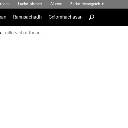
hreach
Luchd-obrach
Alumni
Eadar-theangaich
▼
]
ean
Rannsachadh
Gnìomhachasan
foillseachaidhean