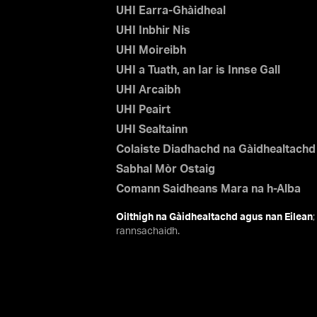
UHI Earra-Ghàidheal
UHI Inbhir Nis
UHI Moireibh
UHI a Tuath, an Iar is Innse Gall
UHI Arcaibh
UHI Peairt
UHI Sealtainn
Colaiste Diadhachd na Gàidhealtachd
Sabhal Mòr Ostaig
Comann Saidheans Mara na h-Alba
Oilthigh na Gàidhealtachd agus nan Eilean
rannsachaidh.