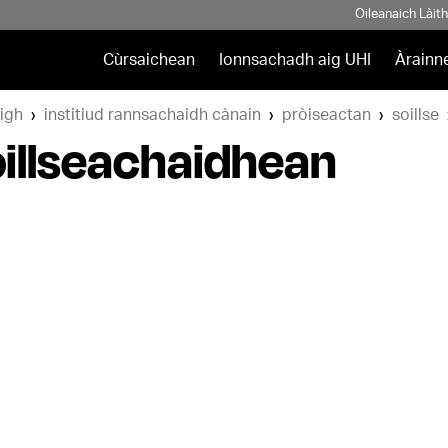
Oileanaich Làit
Cùrsaichean
Ionnsachadh aig UHI
Àrainn
igh
institiud rannsachaidh cànain
pròiseactan
soillse
illseachaidhean