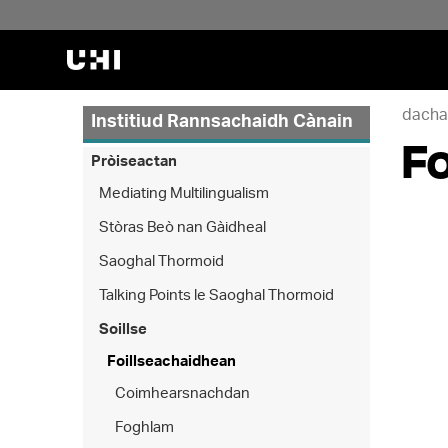
dacha
Institiud Rannsachaidh Cànain
Fo
Pròiseactan
Mediating Multilingualism
Stòras Beò nan Gàidheal
Saoghal Thormoid
Talking Points le Saoghal Thormoid
Soillse
Foillseachaidhean
Coimhearsnachdan
Foghlam