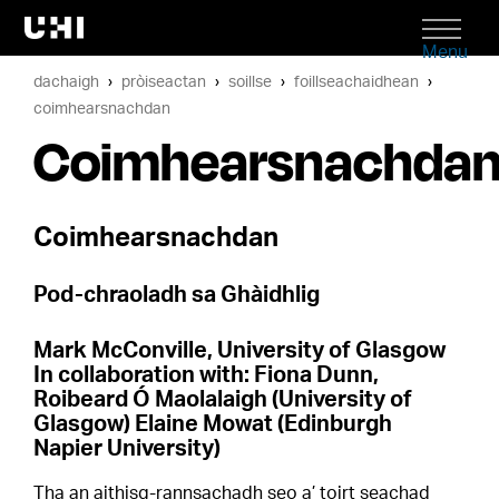
Menu
dachaigh
pròiseactan
soillse
foillseachaidhean
coimhearsnachdan
Coimhearsnachda
Coimhearsnachdan
Pod-chraoladh sa Ghàidhlig
Mark McConville, University of Glasgow
In collaboration with: Fiona Dunn,
Roibeard Ó Maolalaigh (University of
Glasgow) Elaine Mowat (Edinburgh
Napier University)
Tha an aithisg-rannsachadh seo a’ toirt seachad