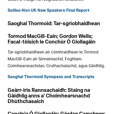
Soillse-Non UK New Speakers Final Report
Saoghal Thormoid: Tar-sgrìobhaidhean
Tormod MacGill-Eain; Gordon Wells;
Facal-tòisich le Conchúr Ó Giollagáin
Tar-sgrìobhaidhean air còmhraidhean le Tormod
MacGill-Eain air Sinnsireachd, Foghlam,
Coimhearsnachdan, Cruthachalachd, agus Gàidhlig.
Saoghal Thormoid Synopses and Transcripts
Geàrr-iris Rannsachaidh: Staing na
Gàidhlig anns a' Choimhearsnachd
Dhùthchasaich