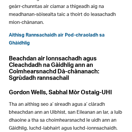
geàrr-chunntas air ciamar a thigeadh aig na
meadhanan-sòisealta taic a thoirt do leasachadh
mion-chànanan.
Aithisg Rannsachaidh air Pod-chraoladh sa
Ghàidhlig
Beachdan air Ionnsachadh agus
Cleachdadh na Gàidhlig ann an
Coimhearsnachd Dà-chànanach:
Sgrùdadh rannsachail
Gordon Wells, Sabhal Mòr Ostaig-UHI
Tha an aithisg seo a’ sireadh agus a’ clàradh
bheachdan ann an Uibhist, san Eileanan an Iar, a luib
dhaoine a tha sa choimhearsnachd le uidh ann an
Gàidhlig, luchd-labhairt agus luchd-ionnsachaidh.