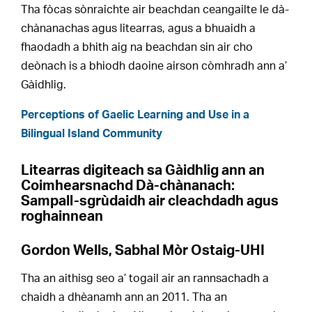
Tha fòcas sònraichte air beachdan ceangailte le dà-
chànanachas agus litearras, agus a bhuaidh a
fhaodadh a bhith aig na beachdan sin air cho
deònach is a bhiodh daoine airson còmhradh ann a’
Gàidhlig.
Perceptions of Gaelic Learning and Use in a
Bilingual Island Community
Litearras digiteach sa Gàidhlig ann an
Coimhearsnachd Dà-chànanach:
Sampall-sgrùdaidh air cleachdadh agus
roghainnean
Gordon Wells, Sabhal Mòr Ostaig-UHI
Tha an aithisg seo a’ togail air an rannsachadh a
chaidh a dhèanamh ann an 2011. Tha an