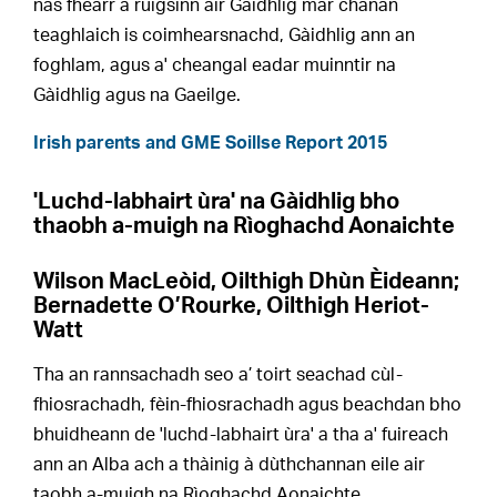
nas fheàrr a ruigsinn air Gàidhlig mar chànan
teaghlaich is coimhearsnachd, Gàidhlig ann an
foghlam, agus a' cheangal eadar muinntir na
Gàidhlig agus na Gaeilge.
Irish parents and GME Soillse Report 2015
'Luchd-labhairt ùra' na Gàidhlig bho
thaobh a-muigh na Rìoghachd Aonaichte
Wilson MacLeòid, Oilthigh Dhùn Èideann;
Bernadette O’Rourke, Oilthigh Heriot-
Watt
Tha an rannsachadh seo a’ toirt seachad cùl-
fhiosrachadh, fèin-fhiosrachadh agus beachdan bho
bhuidheann de 'luchd-labhairt ùra' a tha a' fuireach
ann an Alba ach a thàinig à dùthchannan eile air
taobh a-muigh na Rìoghachd Aonaichte.