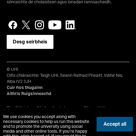
sònraichte de cholaistean agus ionadan rannsachaidh.
Desg seirbheis
© UHI
Oifis chlàraichte: Taigh UHI, Seann Rathad Pheairt, Inbhir Nis,
Alba IV2 3JH
Cuir fios thugainn
Aithris Ruigsinneachd
Tha Oilthigh na Gàidhealtachd agus nan Eilean, UHI, na
teirmichean sin sa Bheurla agus an suaicheantas bheanntan
We use cookies you accept along with
agus uisge uile nan comharraidhean malairt agus/no nan
necessary cookies to help us run this website
Accept all
comharraidhean malairt clàraichte aig Oilthigh na
and to promote the university using social
media and other online tools. If you’re happy
Gàidhealtachd agus nan Eilean. Chompanaidh earranta