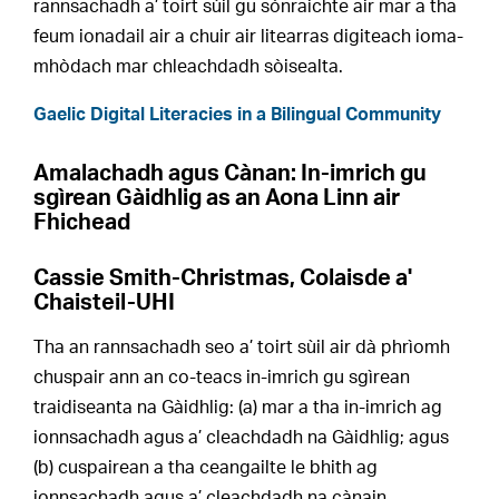
rannsachadh a’ toirt sùil gu sònraichte air mar a tha
feum ionadail air a chuir air litearras digiteach ioma-
mhòdach mar chleachdadh sòisealta.
Gaelic Digital Literacies in a Bilingual Community
Amalachadh agus Cànan: In-imrich gu
sgìrean Gàidhlig as an Aona Linn air
Fhichead
Cassie Smith-Christmas, Colaisde a'
Chaisteil-UHI
Tha an rannsachadh seo a’ toirt sùil air dà phrìomh
chuspair ann an co-teacs in-imrich gu sgìrean
traidiseanta na Gàidhlig: (a) mar a tha in-imrich ag
ionnsachadh agus a’ cleachdadh na Gàidhlig; agus
(b) cuspairean a tha ceangailte le bhith ag
ionnsachadh agus a’ cleachdadh na cànain.