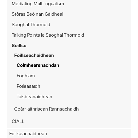
Mediating Multilingualism
Stòras Beò nan Gàidheal
Saoghal Thormoid
Talking Points le Saoghal Thormoid
Soillse
Foillseachaidhean
Coimhearsnachdan
Foghlam
Poileasaidh
Taisbeanaidhean
Geàrr-aithrisean Rannsachaidh
CIALL
Foillseachaidhean