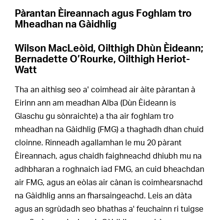
Pàrantan Èireannach agus Foghlam tro
Mheadhan na Gàidhlig
Wilson MacLeòid, Oilthigh Dhùn Èideann;
Bernadette O’Rourke, Oilthigh Heriot-
Watt
Tha an aithisg seo a' coimhead air àite pàrantan à
Eirinn ann am meadhan Alba (Dùn Èideann is
Glaschu gu sònraichte) a tha air foghlam tro
mheadhan na Gàidhlig (FMG) a thaghadh dhan chuid
cloinne. Rinneadh agallamhan le mu 20 pàrant
Èireannach, agus chaidh faighneachd dhiubh mu na
adhbharan a roghnaich iad FMG, an cuid bheachdan
air FMG, agus an eòlas air cànan is coimhearsnachd
na Gàidhlig anns an fharsaingeachd. Leis an dàta
agus an sgrùdadh seo bhathas a' feuchainn ri tuigse