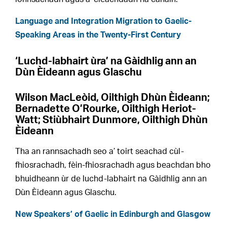
Language and Integration Migration to Gaelic-
Speaking Areas in the Twenty-First Century
‘Luchd-labhairt ùra’ na Gàidhlig ann an
Dùn Èideann agus Glaschu
Wilson MacLeòid, Oilthigh Dhùn Èideann;
Bernadette O’Rourke, Oilthigh Heriot-
Watt; Stiùbhairt Dunmore, Oilthigh Dhùn
Èideann
Tha an rannsachadh seo a’ toirt seachad cùl-
fhiosrachadh, fèin-fhiosrachadh agus beachdan bho
bhuidheann ùr de luchd-labhairt na Gàidhlig ann an
Dùn Èideann agus Glaschu.
New Speakers’ of Gaelic in Edinburgh and Glasgow