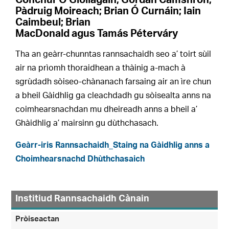
Conchúr Ó Giollagáin; Gòrdan Camshron;
Pàdruig Moireach; Brian Ó Curnáin; Iain
Caimbeul; Brian
MacDonald agus Tamás Péterváry
Tha an geàrr-chunntas rannsachaidh seo a’ toirt sùil
air na prìomh thoraidhean a thàinig a-mach à
sgrùdadh sòiseo-chànanach farsaing air an ìre chun
a bheil Gàidhlig ga cleachdadh gu sòisealta anns na
coimhearsnachdan mu dheireadh anns a bheil a’
Ghàidhlig a’ mairsinn gu dùthchasach.
Geàrr-iris Rannsachaidh_Staing na Gàidhlig anns a
Choimhearsnachd Dhùthchasaich
Institiud Rannsachaidh Cànain
Pròiseactan