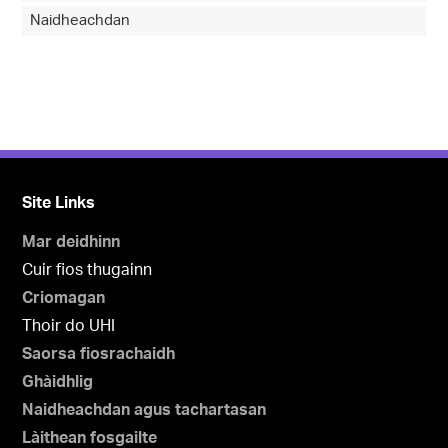
Naidheachdan
Site Links
Mar deidhinn
Cuir fios thugainn
Criomagan
Thoir do UHI
Saorsa fiosrachaidh
Ghàidhlig
Naidheachdan agus tachartasan
Làithean fosgailte