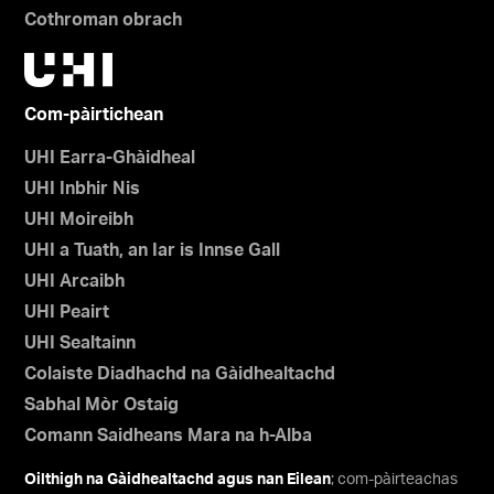
Cothroman obrach
Com-pàirtichean
UHI Earra-Ghàidheal
UHI Inbhir Nis
UHI Moireibh
UHI a Tuath, an Iar is Innse Gall
UHI Arcaibh
UHI Peairt
UHI Sealtainn
Colaiste Diadhachd na Gàidhealtachd
Sabhal Mòr Ostaig
Comann Saidheans Mara na h-Alba
Oilthigh na Gàidhealtachd agus nan Eilean
; com-pàirteachas